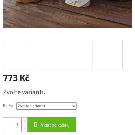
773 Kč
Měrná
Zvolte variantu
cena:
Barva
Přidat do košíku