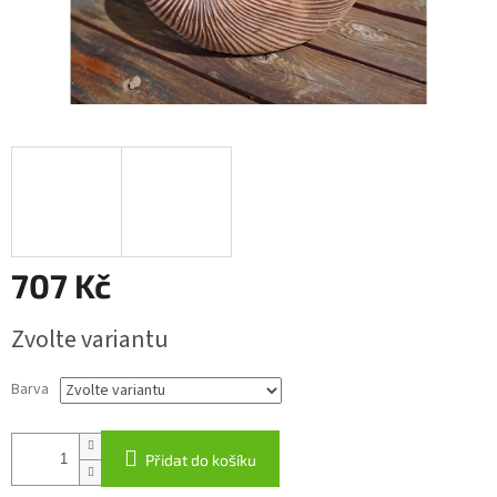
707 Kč
Měrná
Zvolte variantu
cena:
Barva
Přidat do košíku