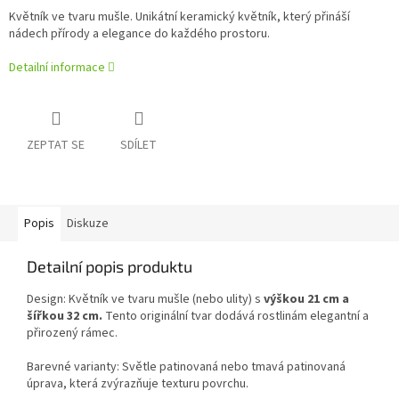
Květník ve tvaru mušle. Unikátní keramický květník, který přináší
nádech přírody a elegance do každého prostoru.
Detailní informace
ZEPTAT SE
SDÍLET
Popis
Diskuze
Detailní popis produktu
Design: Květník ve tvaru mušle (nebo ulity) s
výškou 21 cm a
šířkou 32 cm.
Tento originální tvar dodává rostlinám elegantní a
přirozený rámec.
Barevné varianty: Světle patinovaná nebo tmavá patinovaná
úprava, která zvýrazňuje texturu povrchu.