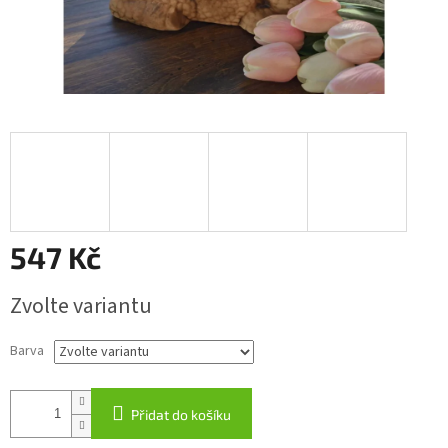
547 Kč
Měrná
Zvolte variantu
cena:
Barva
Přidat do košíku