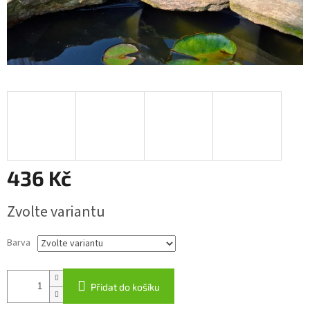
436 Kč
Měrná
Zvolte variantu
cena:
Barva
Přidat do košíku