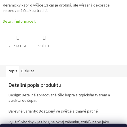
Keramický kapr o výšce 13 cm je drobná, ale výrazná dekorace
inspirovaná českou tradicí.
Detailní informace
ZEPTAT SE
SDÍLET
Popis
Diskuze
Detailní popis produktu
Design: Detailně zpracované tělo kapra s typickým tvarem a
strukturou šupin.
Barevné varianty: Dostupný ve světlé a tmavé patině.
Využití: Vhodný k jezírku, na okraj záhonku, truhlík nebo jako