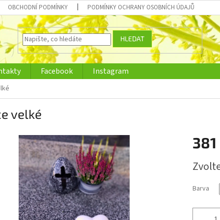
OBCHODNÍ PODMÍNKY
PODMÍNKY OCHRANY OSOBNÍCH ÚDAJŮ
HLEDAT
ntakty
Facebook
Instagram
lké
e velké
381
Měrná
Zvolt
cena:
Barva