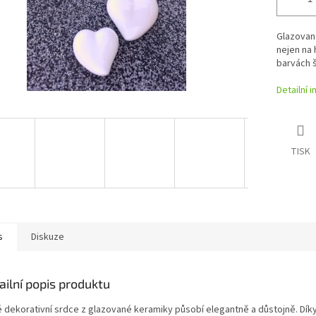
Glazovan
nejen na 
barvách š
Detailní 
TISK
s
Diskuze
ailní popis produktu
é dekorativní srdce z glazované keramiky působí elegantně a důstojně. Dík