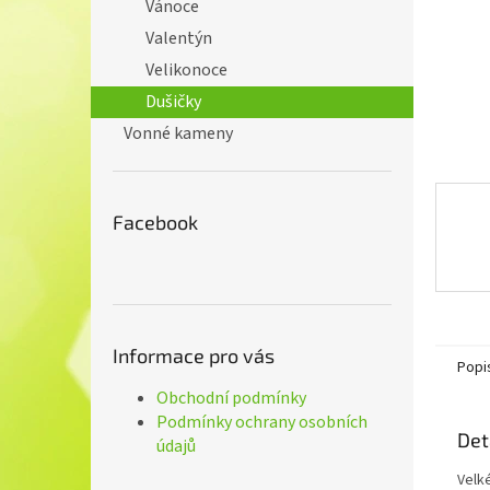
n
Vánoce
e
Valentýn
l
Velikonoce
Dušičky
Vonné kameny
Facebook
Informace pro vás
Popi
Obchodní podmínky
Podmínky ochrany osobních
Det
údajů
Velk