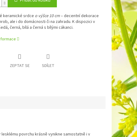
é keramické srdce
o výšce 10 cm
– decentní dekorace
hrob, ale i do domácnosti či na zahradu. K dispozici v
edá, černá, bílá a černá s bílými cákanci.
informace
ZEPTAT SE
SDÍLET
y lesklému povrchu krásně vynikne samostatně i v